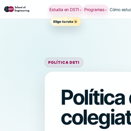
Estudia en DSTI
Programas
Cómo estud
⌄
⌄
Elige tu ruta
POLÍTICA DSTI
Polític
colegia