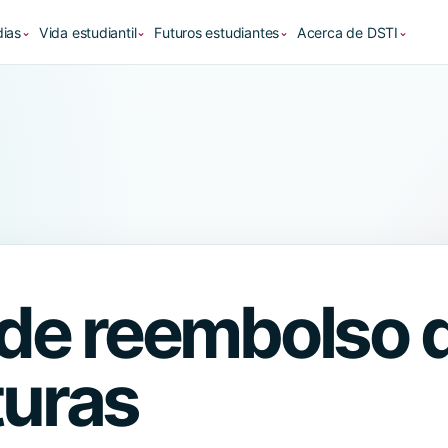
ias
Vida estudiantil
Futuros estudiantes
Acerca de DSTI
⌄
⌄
⌄
⌄
a de reembolso 
turas