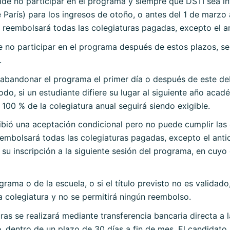
ide no participar en el programa y siempre que DSTI sea i
 París) para los ingresos de otoño, o antes del 1 de marzo 
 reembolsará todas las colegiaturas pagadas, excepto el an
e no participar en el programa después de estos plazos, s
.
 abandonar el programa el primer día o después de este de
do, si un estudiante difiere su lugar al siguiente año aca
 100 % de la colegiatura anual seguirá siendo exigible.
cibió una aceptación condicional pero no puede cumplir las
eembolsará todas las colegiaturas pagadas, excepto el anti
 su inscripción a la siguiente sesión del programa, en cuyo
rama o de la escuela, o si el título previsto no es validado
a colegiatura y no se permitirá ningún reembolso.
as se realizará mediante transferencia bancaria directa a 
, dentro de un plazo de 30 días a fin de mes. El candidato 