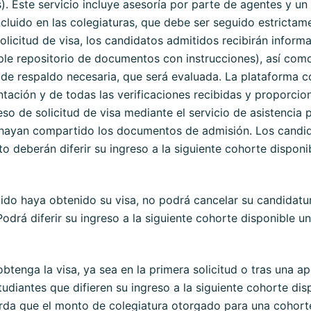
. Este servicio incluye asesoría por parte de agentes y un “
ncluido en las colegiaturas, que debe ser seguido estrictame
licitud de visa, los candidatos admitidos recibirán informa
ple repositorio de documentos con instrucciones), así co
de respaldo necesaria, que será evaluada. La plataforma co
ntación y de todas las verificaciones recibidas y proporci
ceso de solicitud de visa mediante el servicio de asistencia
s hayan compartido los documentos de admisión. Los candi
o deberán diferir su ingreso a la siguiente cohorte disponi
do haya obtenido su visa, no podrá cancelar su candidatura
Podrá diferir su ingreso a la siguiente cohorte disponible un
tenga la visa, ya sea en la primera solicitud o tras una ape
udiantes que difieren su ingreso a la siguiente cohorte dis
erda que el monto de colegiatura otorgado para una cohor