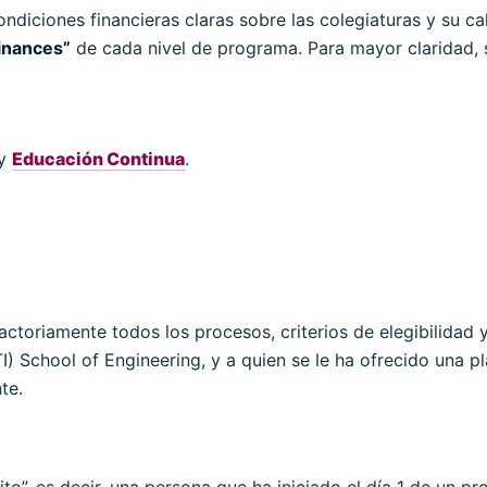
diciones financieras claras sobre las colegiaturas y su ca
inances”
de cada nivel de programa. Para mayor claridad, s
y
Educación Continua
.
ctoriamente todos los procesos, criterios de elegibilidad y
I) School of Engineering, y a quien se le ha ofrecido una 
te.
rito”, es decir, una persona que ha iniciado el día 1 de un