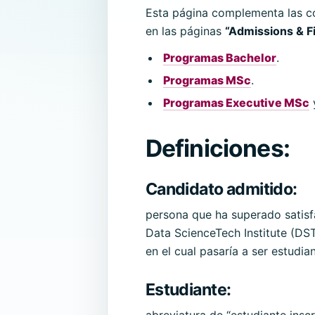
Esta página complementa las con
en las páginas
“Admissions & F
Programas Bachelor
.
Programas MSc
.
Programas Executive MSc
Definiciones:
Candidato admitido
:
persona que ha superado satisfa
Data ScienceTech Institute (DST
en el cual pasaría a ser estudian
Estudiante
:
abreviatura de “estudiante insc