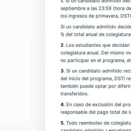
1
. Si un candidato admitido dec
septiembre a las 23:59 (hora de
los ingresos de primavera, DSTI
Si un candidato admitido decid
% del total anual de colegiatura
2
. Los estudiantes que decidan
colegiatura anual. Del mismo mo
no participar en el programa, el
3
. Si un candidato admitido re
del inicio del programa, DSTI r
también puede optar por diferir
transferidos.
4
. En caso de exclusión del prog
responsable del pago total de l
5
. Todo reembolso de colegiatur
candidato admitido / estudiante