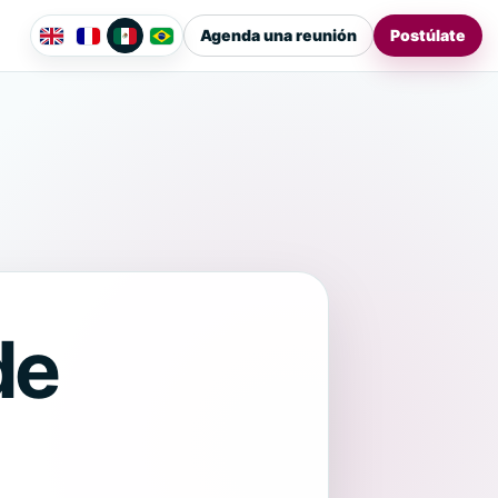
Agenda una reunión
Postúlate
de