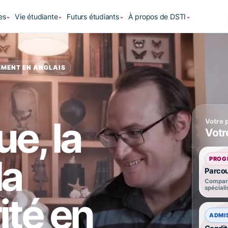
es
Vie étudiante
Futurs étudiants
À propos de DSTI
⌄
⌄
⌄
⌄
NEMENT EN ANGLAIS
ue, la
Votre 
Votr
la
PROG
Parcou
Comparer
spéciali
ité en
ADMI