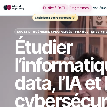
Étudier à DSTI
Programmes
Vos étud
⌄
⌄
Choisissez votre parcours
ÉCOLE D’INGÉNIERIE SPÉCIALISÉE • FRANCE • ENSEIG
Étudier
l’informatiq
data, l’IA et 
cybersécur