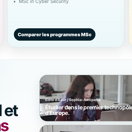
MSc in Cyber Security
Comparer les programmes MSc
Côte d’Azur / Sophia-Antipolis
l et
Étudier dans le premier technopôl
d’Europe.
ns