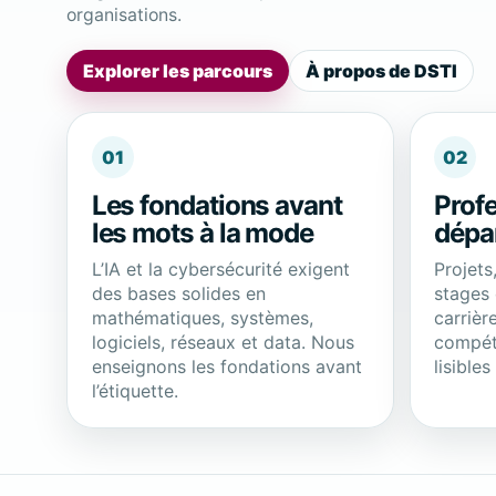
organisations.
Explorer les parcours
À propos de DSTI
01
02
Les fondations avant
Profe
les mots à la mode
dépa
L’IA et la cybersécurité exigent
Projets,
des bases solides en
stages
mathématiques, systèmes,
carrièr
logiciels, réseaux et data. Nous
compét
enseignons les fondations avant
lisible
l’étiquette.