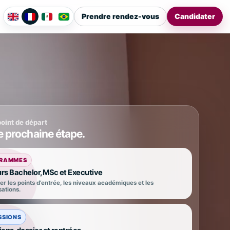
Prendre rendez-vous
Candidater
point de départ
e prochaine étape.
RAMMES
rs Bachelor, MSc et Executive
 les points d’entrée, les niveaux académiques et les
sations.
SSIONS