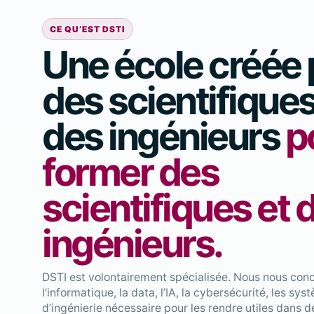
CE QU’EST DSTI
Une école créée 
des scientifiques
des ingénieurs
p
former des
scientifiques et 
ingénieurs.
DSTI est volontairement spécialisée. Nous nous con
l’informatique, la data, l’IA, la cybersécurité, les sys
d’ingénierie nécessaire pour les rendre utiles dans d