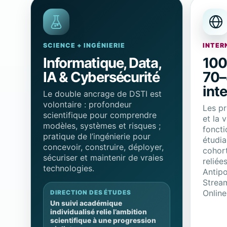
SCIENCE + INGÉNIERIE
INTER
Informatique, Data,
100
IA & Cybersécurité
70–
int
Le double ancrage de DSTI est
volontaire : profondeur
Les p
scientifique pour comprendre
et la 
modèles, systèmes et risques ;
foncti
pratique de l’ingénierie pour
étudia
concevoir, construire, déployer,
cohort
sécuriser et maintenir de vraies
reliée
technologies.
Antipo
Strea
Online
DIRECTION DES ÉTUDES
Un suivi académique
individualisé relie l’ambition
scientifique à une progression