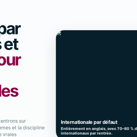
par
 et
our
des
centrons sur
Internationale par défaut
tèmes et la discipline
Entièrement en anglais, avec 70–80 % d
internationaux par rentrée.
e vraies