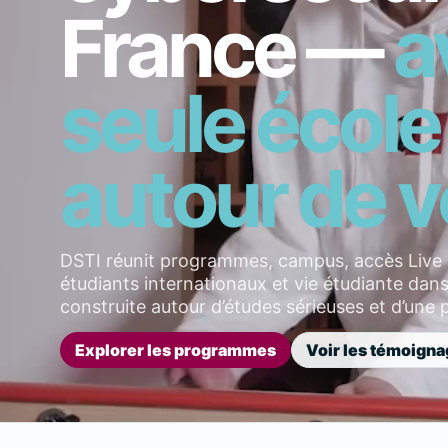
France —
a
seule école
autour de v
DSTI réunit programmes, campus, accès Liv
étudiants internationaux et vie étudiante dans 
construite autour d’études sérieuses et d’une p
Explorer les programmes
Voir les témoigna