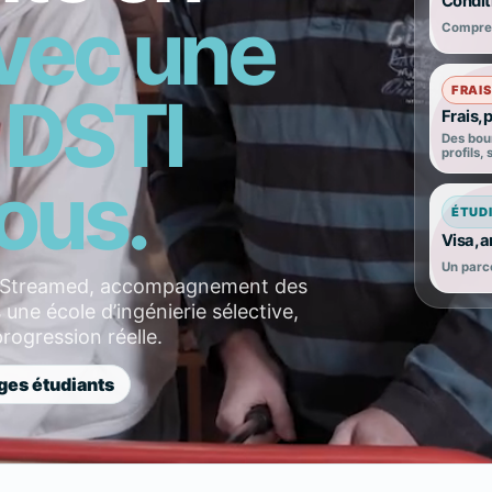
Conditi
vec une
Comprend
FRAIS
 DSTI
Frais,
Des bour
profils,
ous.
ÉTUD
Visa, 
Un parco
e Streamed, accompagnement des
une école d’ingénierie sélective,
rogression réelle.
ges étudiants