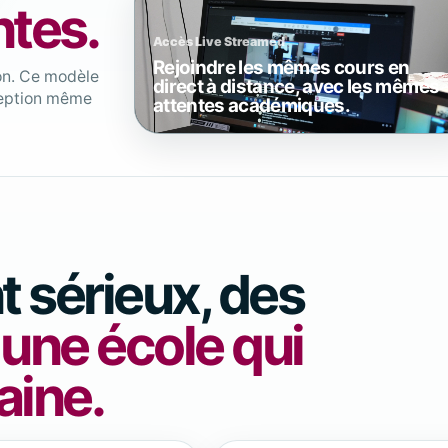
ntes.
Accès Live Streamed
Rejoindre les mêmes cours en
ion. Ce modèle
direct à distance, avec les mêmes
nception même
attentes académiques.
 sérieux, des
,
une école qui
aine.