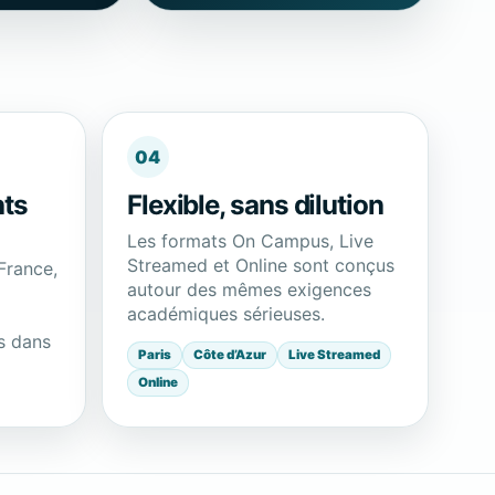
04
nts
Flexible, sans dilution
Les formats On Campus, Live
Streamed et Online sont conçus
France,
autour des mêmes exigences
académiques sérieuses.
s dans
Paris
Côte d’Azur
Live Streamed
Online