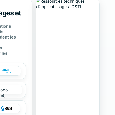
tages et
ations
ts
ident les
n
n
 les