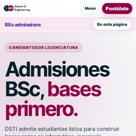
Postúlate
Menú
BSc admissions
En esta página
CANDIDATOS DE LICENCIATURA
Admisiones
BSc,
bases
primero.
DSTI admite estudiantes listos para construir