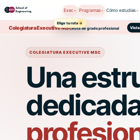
Exec
Programas
Cómo estudias
⌄
⌄
⌄
Elige tu ruta
Colegiatura Executive MSc
Vista
Ruta de grado profesional
COLEGIATURA EXECUTIVE MSC
Una estr
dedicada
profesio