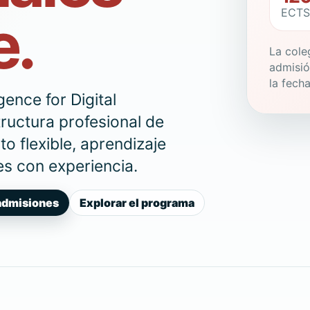
ECTS 
e.
La cole
admisió
la fech
igence for Digital
tructura profesional de
o flexible, aprendizaje
es con experiencia.
admisiones
Explorar el programa