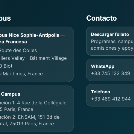
I School of Engineerin
pus
Contacto
Descargar folleto
us Nice Sophia-Antipolis —
Programas, campu
era Francesa
admisiones y apoy
Route des Colles
iers Valley - Bâtiment Village
0 Biot
WhatsApp
+33 745 122 349
-Maritimes, France
Teléfono
s Campus
+33 489 412 944
ción 1: 4 Rue de la Collégiale,
 Paris, France
ación 2: ENSAM, 151 Bd de
ital, 75013 Paris, France