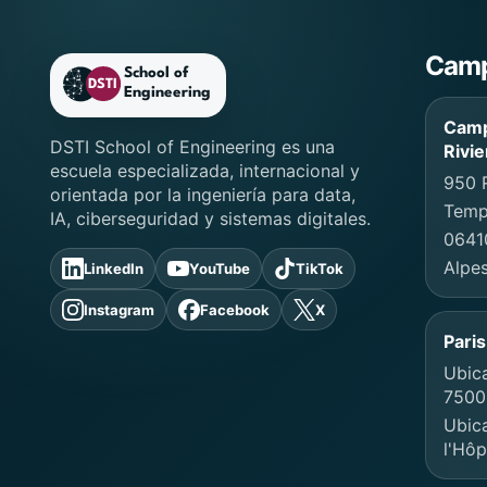
Pie de página de DST
Cam
Camp
DSTI School of Engineering es una
Rivi
escuela especializada, internacional y
950 
orientada por la ingeniería para data,
Templ
IA, ciberseguridad y sistemas digitales.
0641
Alpes
LinkedIn
YouTube
TikTok
Instagram
Facebook
X
Pari
Ubica
75005
Ubic
l'Hôp