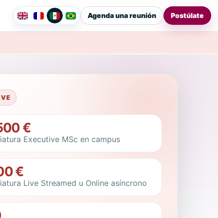
Agenda una reunión
Postúlate
EVE
500 €
iatura Executive MSc en campus
00 €
iatura Live Streamed u Online asíncrono
0