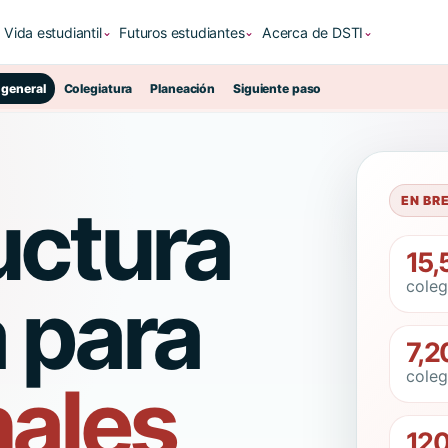
Vida estudiantil
Futuros estudiantes
Acerca de DSTI
⌄
⌄
⌄
 general
Colegiatura
Planeación
Siguiente paso
uctura
EN BR
15,
coleg
 para
7,2
coleg
nales
12