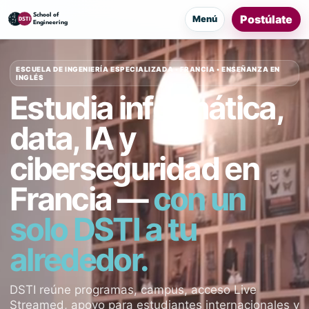
Postúlate
Menú
ESCUELA DE INGENIERÍA ESPECIALIZADA • FRANCIA • ENSEÑANZA EN
INGLÉS
Estudia informática,
data, IA y
ciberseguridad en
Francia —
con un
solo DSTI a tu
alrededor.
DSTI reúne programas, campus, acceso Live
Streamed, apoyo para estudiantes internacionales y