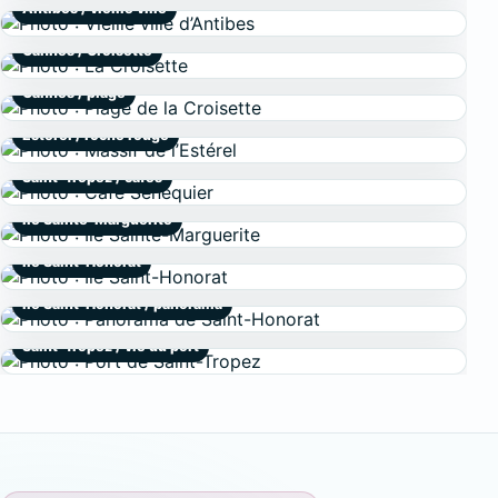
Antibes / vieille ville
Cannes / Croisette
Cannes / plage
Estérel / roche rouge
Saint-Tropez / cafés
Île Sainte-Marguerite
Île Saint-Honorat
Île Saint-Honorat / panorama
Saint-Tropez / vie du port