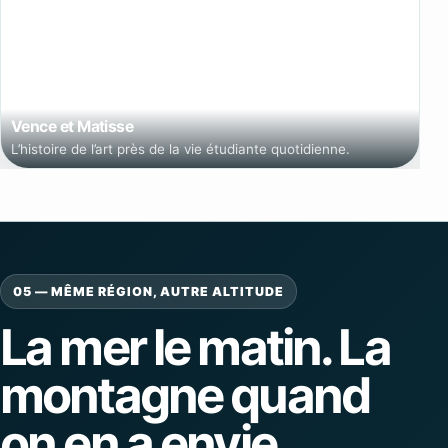
Vence et Matisse
L’histoire de l’art près de la vie étudiante quotidienne.
05 — MÊME RÉGION, AUTRE ALTITUDE
La mer le matin.
La
montagne quand
on en a envie.