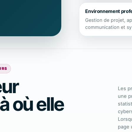
Environnement prof
Gestion de projet, ap
communication et sy
URS
eur
Les p
 où elle
une p
statis
cybers
Lorsqu
page u