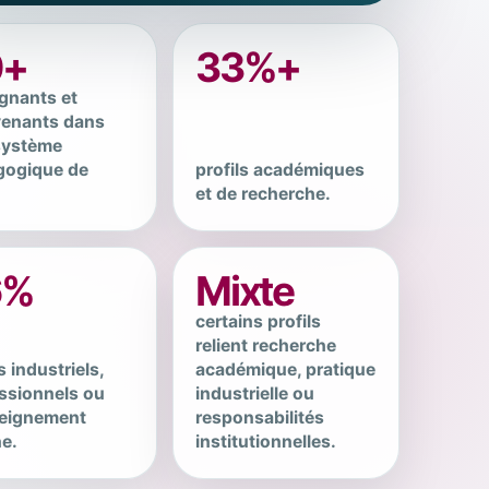
0+
33%+
gnants et
venants dans
système
gogique de
profils académiques
et de recherche.
6%
Mixte
certains profils
relient recherche
s industriels,
académique, pratique
ssionnels ou
industrielle ou
seignement
responsabilités
ne.
institutionnelles.