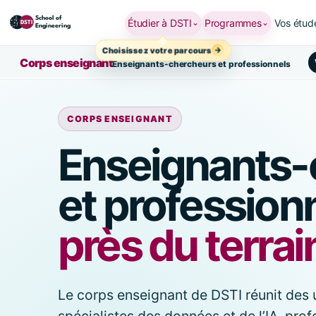
Étudier à DSTI
Programmes
Vos étud
⌄
⌄
Choisissez votre parcours
Corps enseignant
Enseignants-chercheurs et professionnels
CORPS ENSEIGNANT
Enseignants-
et profession
près du terrai
Le corps enseignant de DSTI réunit des u
spécialistes des données et de l’IA, prof