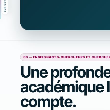
03 — ENSEIGNANTS-CHERCHEURS ET CHERCHE
Une profond
académique là
compte.