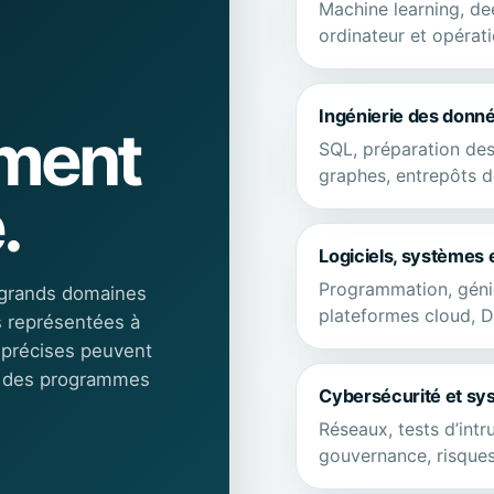
Machine learning, de
ordinateur et opérat
Ingénierie des donné
ement
SQL, préparation des
graphes, entrepôts de
.
Logiciels, systèmes 
Programmation, génie
 grands domaines
plateformes cloud, D
s représentées à
 précises peuvent
re des programmes
Cybersécurité et sy
Réseaux, tests d’intr
gouvernance, risques