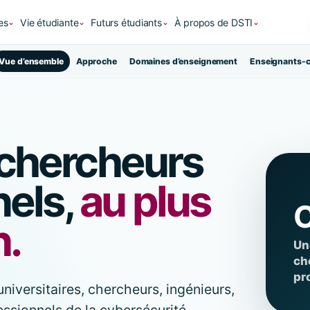
es
Vie étudiante
Futurs étudiants
À propos de DSTI
⌄
⌄
⌄
⌄
Vue d’ensemble
Approche
Domaines d’enseignement
Enseignants-
chercheurs
nels,
au plus
C
n.
Un
ch
pr
niversitaires, chercheurs, ingénieurs,
essionnels de la cybersécurité,