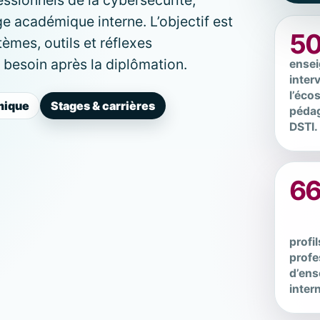
ge académique interne. L’objectif est
5
tèmes, outils et réflexes
 besoin après la diplômation.
ensei
inter
l’éco
mique
Stages & carrières
péda
DSTI.
6
profil
profe
d’en
inter