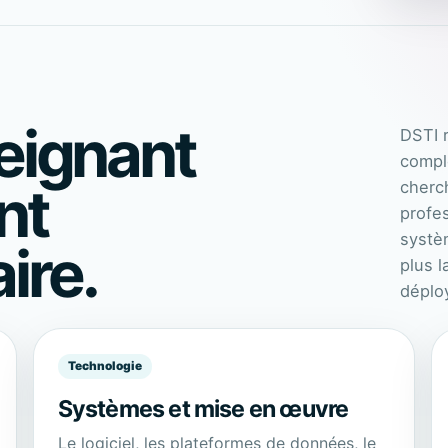
eignant
DSTI 
compl
nt
cherch
profe
systè
ire.
plus l
déplo
Technologie
Systèmes et mise en œuvre
Le logiciel, les plateformes de données, le