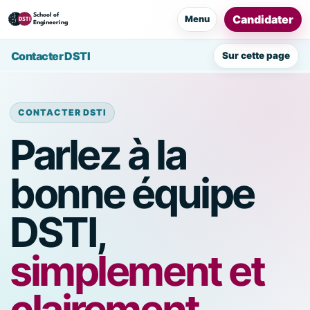
Candidater
Menu
Contacter DSTI
Sur cette page
CONTACTER DSTI
Parlez à la
bonne équipe
DSTI,
simplement et
clairement.