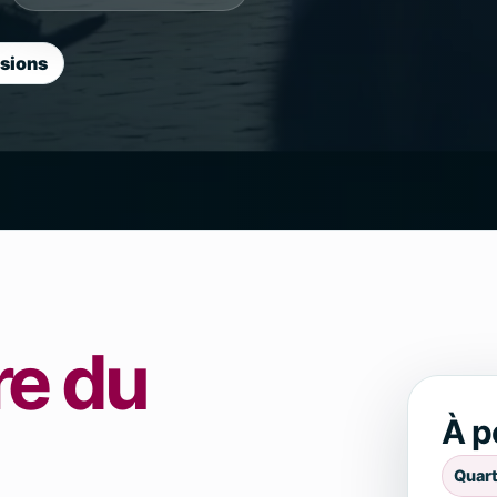
sions
re du
À p
Quart