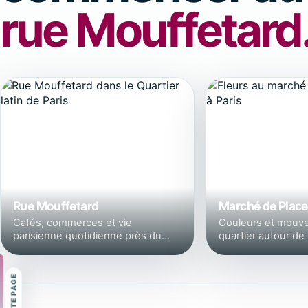
rue Mouffetard
Rue Mouffetard
Marché de Plac
Cafés, commerces et vie
Couleurs et mouv
parisienne quotidienne près du
quartier autour de
campus.