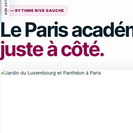
03 — RYTHME RIVE GAUCHE
Le Paris acadé
juste à côté.