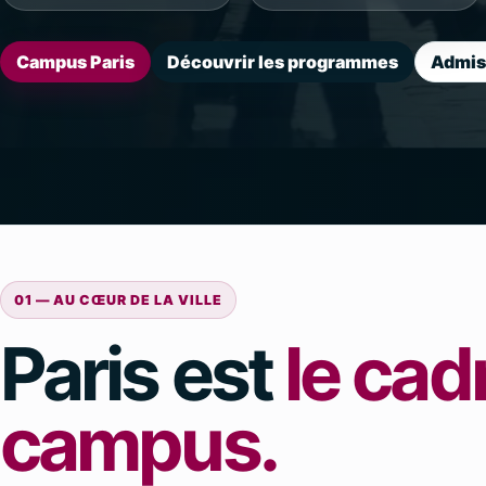
Campus Paris
Découvrir les programmes
Admis
01 — AU CŒUR DE LA VILLE
Paris est
le cad
campus.