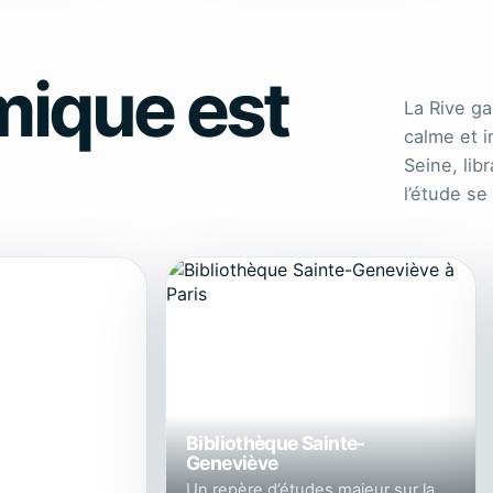
mique est
La Rive ga
calme et in
Seine, libr
l’étude se
Bibliothèque Sainte-
Geneviève
Un repère d’études majeur sur la