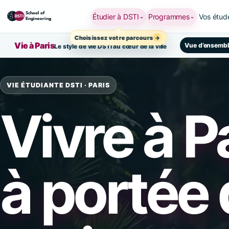
Étudier à DSTI
Programmes
Vos étud
⌄
⌄
Choisissez votre parcours
Vie à Paris
Vue d’ensembl
Le style de vie DSTI au cœur de la ville
VIE ÉTUDIANTE DSTI · PARIS
Vivre à
Pa
à portée