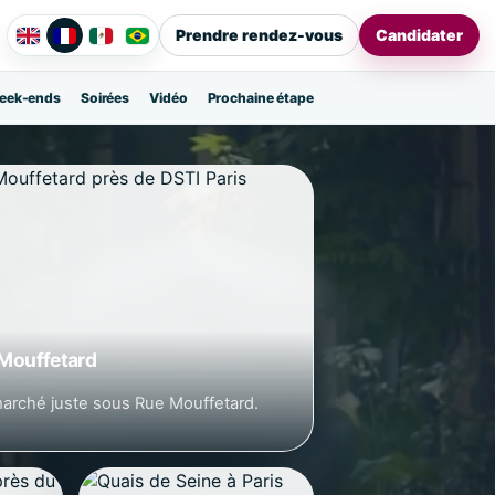
Prendre rendez-vous
Candidater
eek-ends
Soirées
Vidéo
Prochaine étape
 Mouffetard
marché juste sous Rue Mouffetard.