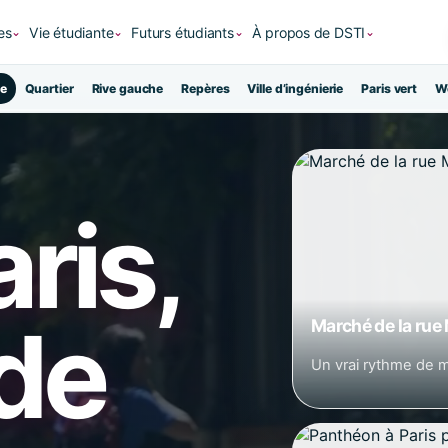
es
Vie étudiante
Futurs étudiants
À propos de DSTI
⌄
⌄
⌄
⌄
e
Quartier
Rive gauche
Repères
Ville d’ingénierie
Paris vert
W
ris,
 de
Marché de la rue
Un vrai rythme de 