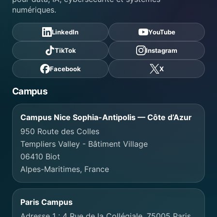
numériques.
LinkedIn
YouTube
TikTok
Instagram
Facebook
X
Campus
Campus Nice Sophia-Antipolis — Côte d’Azur
950 Route des Colles
Templiers Valley - Bâtiment Village
06410 Biot
Alpes-Maritimes, France
Paris Campus
Adresse 1 : 4 Rue de la Collégiale, 75005 Paris,