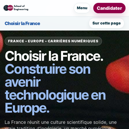
Candidater
Menu
Choisir la France
Sur cette page
FRANCE • EUROPE • CARRIÈRES NUMÉRIQUES
Choisir la France.
Construire son
avenir
technologique en
Europe.
La France réunit une culture scientifique solide, une
vraie tradition d’ingénierie, un marché numérique