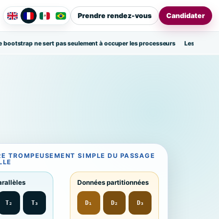
Prendre rendez-vous
Candidater
e bootstrap ne sert pas seulement à occuper les processeurs
Les données
IRE TROMPEUSEMENT SIMPLE DU PASSAGE
LLE
arallèles
Données partitionnées
T₂
T₃
D₁
D₂
D₃