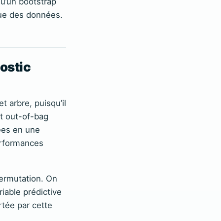
qu’un bootstrap
ique des données.
ostic
t arbre, puisqu’il
st out-of-bag
ées en une
performances
ermutation. On
riable prédictive
rtée par cette