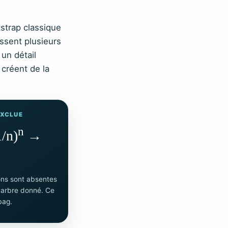
strap classique
ssent plusieurs
 un détail
créent de la
EXCLUE
n
1/n)
→
ons sont absentes
n arbre donné. Ce
bag.