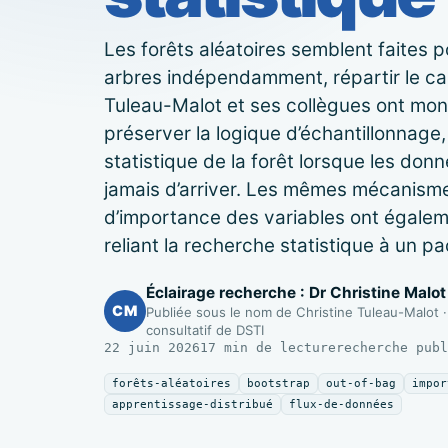
ont rarement des populations aléatoires
Les forêts aléatoires semblent faites pou
’expérience change encore
arbres indépendamment, répartir le cal
Tuleau-Malot et ses collègues ont mont
mposantes de la méthode
préserver la logique d’échantillonnage,
llent support pédagogique
statistique de la forêt lorsque les don
jamais d’arriver. Les mêmes mécanisme
e
d’importance des variables ont égale
reliant la recherche statistique à un pa
Éclairage recherche : Dr Christine Malo
CM
Publiée sous le nom de Christine Tuleau-Malot ·
consultatif de DSTI
22 juin 2026
17 min de lecture
recherche publ
forêts-aléatoires
bootstrap
out-of-bag
impor
apprentissage-distribué
flux-de-données