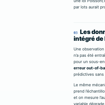
une loi Poisson(1
par lots aurait p
Les donn
03
intégré de 
Une observation e
n’a pas été entra
pour un sous-en
erreur out-of-b
prédictives sans 
Le même mécanis
prend l’échantill
et on mesure l’au
variable dégrade 