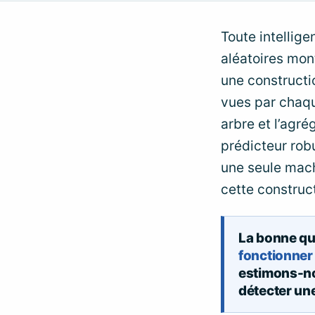
Toute intellige
aléatoires mon
une constructi
vues par chaqu
arbre et l’agr
prédicteur rob
une seule mac
cette construc
La bonne qu
fonctionner 
estimons-no
détecter une