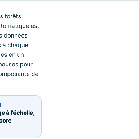
s forêts
utomatique est
es données
s à chaque
les en un
ineuses pour
composante de
l
e à l’échelle,
core