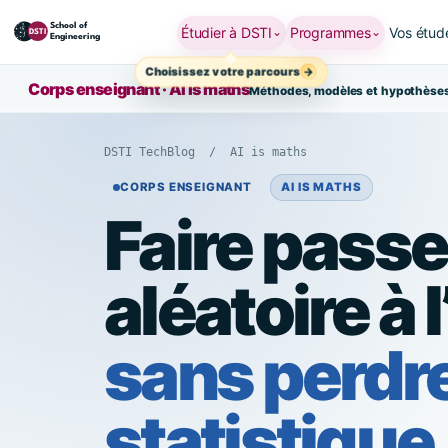
Étudier à DSTI
Programmes
Vos étud
⌄
⌄
Choisissez votre parcours
Corps enseignant · AI is maths
Vue d’ensemb
Méthodes, modèles et hypothèse
DSTI TechBlog
/ AI is maths
CORPS ENSEIGNANT
AI IS MATHS
Faire passe
à du travail parallélisable
aléatoire à 
per les processeurs
sans perdre
ostic intégré de la forêt
thode : VSURF
statistique