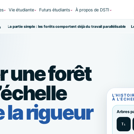
es
Vie étudiante
Futurs étudiants
À propos de DSTI
⌄
⌄
⌄
⌄
le
La partie simple : les forêts comportent déjà du travail parallélisable
L
s
r une forêt
l’échelle
L’HISTO
À L’ÉCHE
 la rigueur
Arbres p
T₁