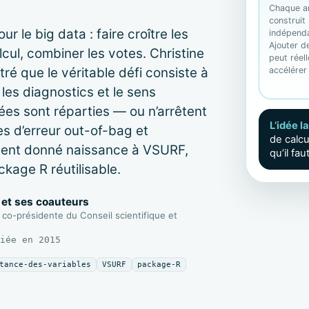
Chaque ar
construit
r le big data : faire croître les
indépend
Ajouter d
cul, combiner les votes. Christine
peut réel
accélérer 
ré que le véritable défi consiste à
 les diagnostics et le sens
nées sont réparties — ou n’arrêtent
L’idée l
s d’erreur out-of-bag et
de calcu
ment donné naissance à VSURF,
qu’il fa
ckage R réutilisable.
t et ses coauteurs
 co-présidente du Conseil scientifique et
iée en 2015
tance-des-variables
VSURF
package-R