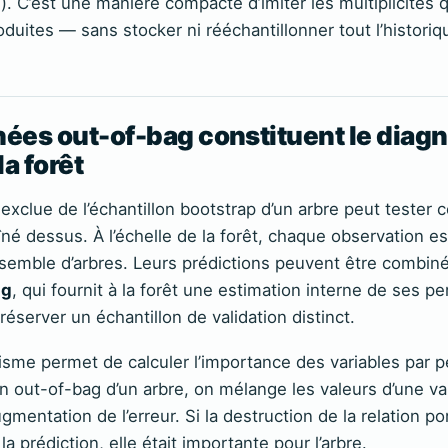
). C’est une manière compacte d’imiter les multiplicités 
roduites — sans stocker ni rééchantillonner tout l’histor
ées out-of-bag constituent le diagn
la forêt
xclue de l’échantillon bootstrap d’un arbre peut tester ce
îné dessus. À l’échelle de la forêt, chaque observation e
semble d’arbres. Leurs prédictions peuvent être combin
ag
, qui fournit à la forêt une estimation interne de ses 
réserver un échantillon de validation distinct.
me permet de calculer l’importance des variables par p
on out-of-bag d’un arbre, on mélange les valeurs d’une va
gmentation de l’erreur. Si la destruction de la relation po
la prédiction, elle était importante pour l’arbre.