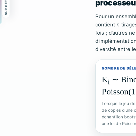
processeu
Pour un ensembl
contient
n
tirage
fois ; d’autres n
d’implémentation
diversité entre l
NOMBRE DE SÉL
K
∼ Bino
i
Poisson(1
Lorsque le jeu d
de copies d’une 
échantillon boots
une loi de Poiss