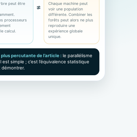
bre peut être
Chaque machine peut
≠
voir une population
amment.
différente. Combiner les
es processeurs
forêts peut alors ne plus
lement
reproduire une
le calcul.
expérience globale
unique.
a plus percutante de l’article :
le parallélisme
l est simple ; c’est l’équivalence statistique
ut démontrer.