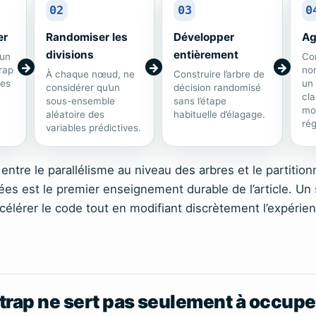
02
03
0
er
Randomiser les
Développer
Ag
divisions
entièrement
 un
Co
rap
no
À chaque nœud, ne
Construire l’arbre de
ées
un 
considérer qu’un
décision randomisé
cla
sous-ensemble
sans l’étape
mo
aléatoire des
habituelle d’élagage.
rég
variables prédictives.
 entre le parallélisme au niveau des arbres et le partiti
es est le premier enseignement durable de l’article. U
célérer le code tout en modifiant discrètement l’expérien
.
trap ne sert pas seulement à occupe