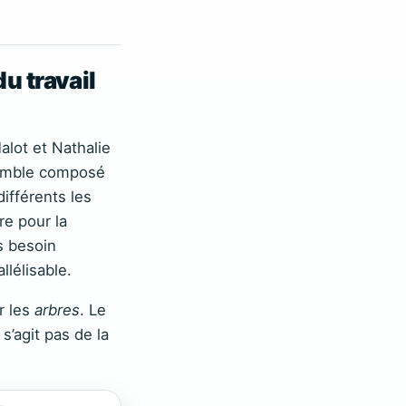
u travail
alot et Nathalie
nsemble composé
ifférents les
re pour la
s besoin
llélisable.
r les
arbres
. Le
e s’agit pas de la