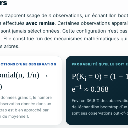
rs
e d’apprentissage de
n
observations, un échantillon boot
s effectués
avec remise
. Certaines observations apparai
e sont jamais sélectionnées. Cette configuration n’est pas
. Elle constitue l’un des mécanismes mathématiques qui 
es arbres.
ECTIONS D’UNE OBSERVATION
PROBABILITÉ QU’ELLE SOIT 
mial(n, 1/n) →
P(K
= 0) = (1 − 
i
)
−1
e
≈ 0.368
e données grandit, le nombre
Environ 36,8 % des observati
observation donnée dans un
de l’échantillon bootstrap d’u
trap est bien approché par
sont ses observations out-of-
on de moyenne 1.