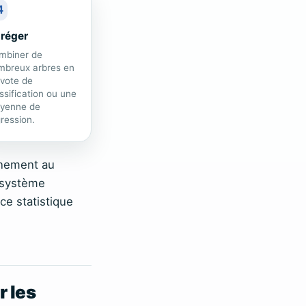
4
réger
mbiner de
mbreux arbres en
vote de
ssification ou une
yenne de
ression.
onnement au
n système
ce statistique
r les