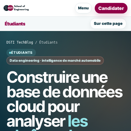
Candidater
Menu
Étudiants
Sur cette page
DSTI TechBlog
/ Étudiants
ÉTUDIANTS
Data engineering · intelligence de marché automobile
Construire une
base de données
cloud pour
analyser
les