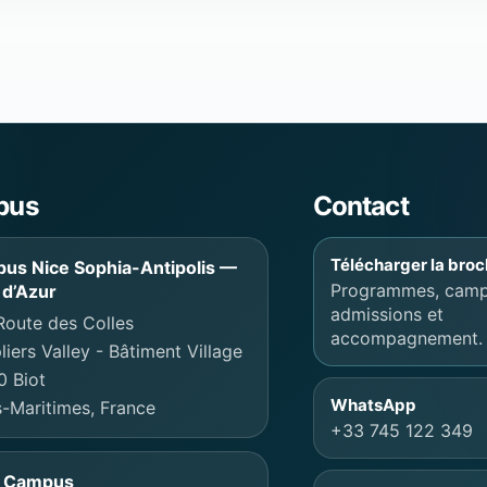
of Engineering
pus
Contact
Télécharger la bro
us Nice Sophia-Antipolis —
Programmes, camp
 d’Azur
admissions et
Route des Colles
accompagnement.
iers Valley - Bâtiment Village
0 Biot
WhatsApp
-Maritimes, France
+33 745 122 349
s Campus