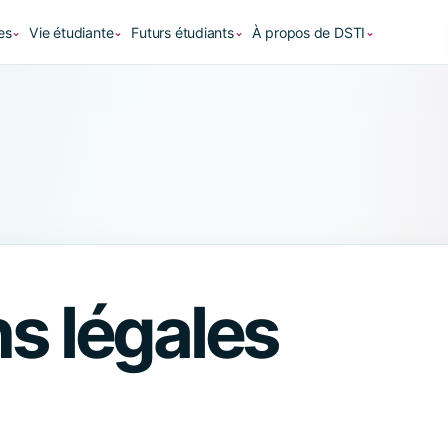
es
Vie étudiante
Futurs étudiants
À propos de DSTI
⌄
⌄
⌄
⌄
s légales