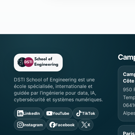
Footer DSTI School 
Cam
Camp
DSTI School of Engineering est une
Côte
école spécialisée, internationale et
950 
guidée par l’ingénierie pour data, IA,
Templ
cybersécurité et systèmes numériques.
0641
Alpes
LinkedIn
YouTube
TikTok
Instagram
Facebook
X
Pari